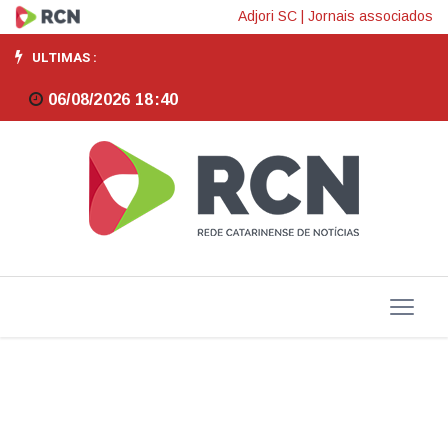
MTur:
Adjori SC
|
Jornais associados
microempreendedoras
ULTIMAS :
vítimas
06/08/2026 18:40
de
violência
terão
crédito
especial