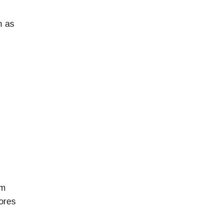
m as
am
ores