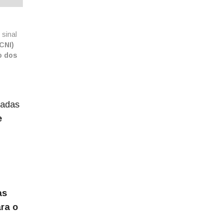
 sinal
CNI)
o dos
radas
e
as
ra o