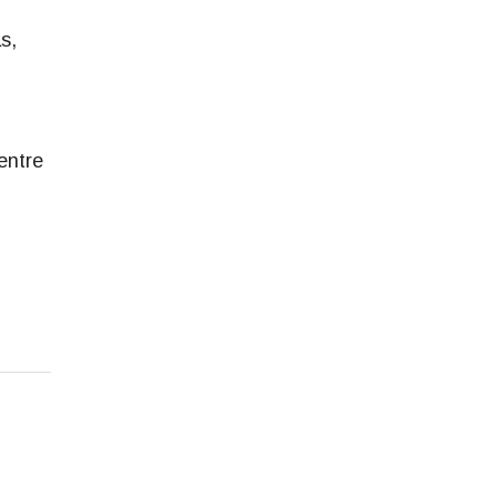
s,
entre