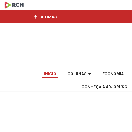
CNI
vê
ULTIMAS :
risco
para
exportações
com
INÍCIO
COLUNAS
ECONOMIA
tarifa
CONHEÇA A ADJORI/SC
de
25%
dos