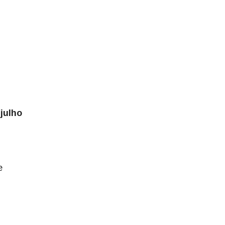
julho
e