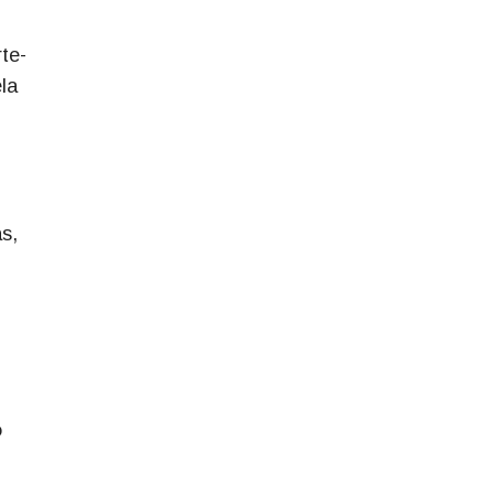
te-
la
s,
,
o