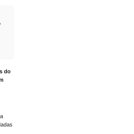
e
s do
em
da
dadas