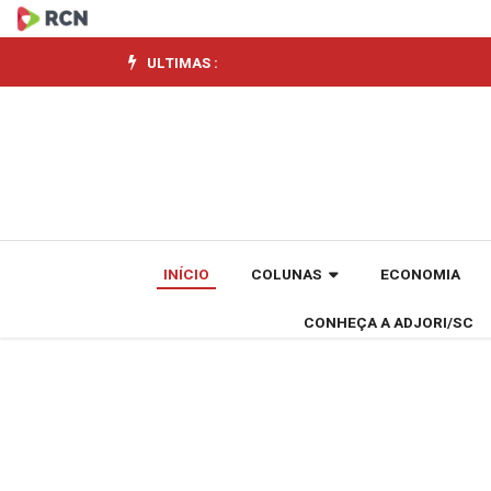
Lula
pede
ULTIMAS :
a
Durigan
que
avalie
INÍCIO
COLUNAS
ECONOMIA
possíveis
CONHEÇA A ADJORI/SC
prejuízos
de
medidas