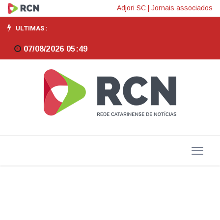
Economia
Adjori SC
|
Jornais associados
brasileira
ULTIMAS :
cresce
07/08/2026 05:49
1,1%
no
1º
trimestre