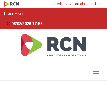
Petrobras
Adjori SC
|
Jornais associados
e
ULTIMAS :
Pemex
08/08/2026 17:53
discutem
parceria
para
exploração
no
Golfo
do