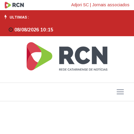
Ministério
Adjori SC
|
Jornais associados
manda
ULTIMAS :
recolher
08/08/2026 10:15
lote
de
azeite
impróprio
para
o
consumo