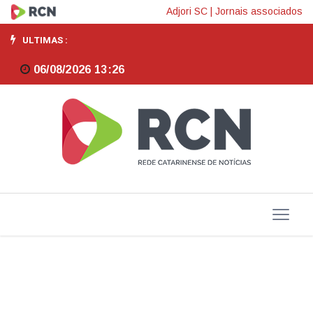
Cresce
Adjori SC
|
Jornais associados
percentual
ULTIMAS :
de
06/08/2026 13:26
paulistanos
que
apostam
em
bets
para
elevar