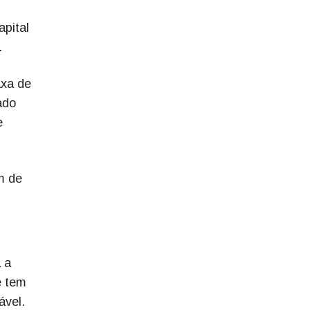
apital
a.
axa de
ado
e
m de
 a
e tem
ável.