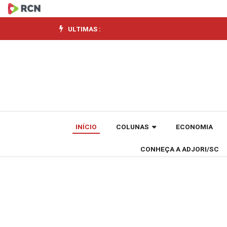
Quarta
edição
ULTIMAS :
do
leilão
Eco
Invest
INÍCIO
COLUNAS
ECONOMIA
liberou
CONHEÇA A ADJORI/SC
R$
13,2
bi