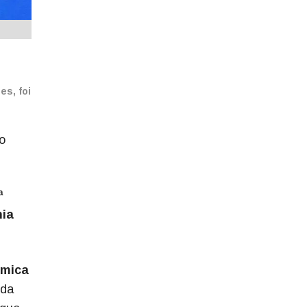
es, foi
o
ª
nia
ômica
nda