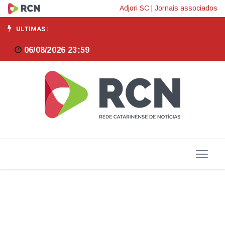
Novo
Adjori SC
|
Jornais associados
Desenrola
ULTIMAS :
renegocia
06/08/2026 23:59
quase
R$
12
bilhões
em
dívidas