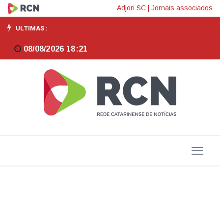
Novo
Adjori SC
|
Jornais associados
bloqueio
ULTIMAS :
judicial
08/08/2026 18:21
automático
de
contas
exige
atenção
de
devedores