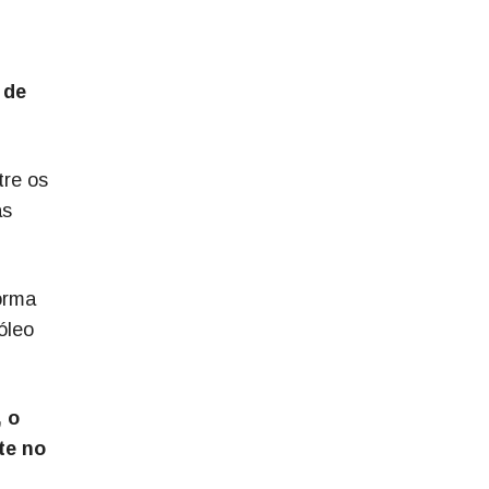
 de
tre os
ás
orma
óleo
 o
te no