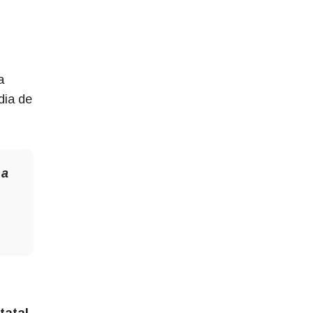
a
dia de
 a
tatal