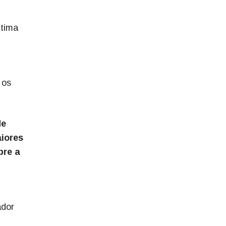
ltima
 os
de
aiores
bre a
ador