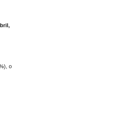
ril,
%), o