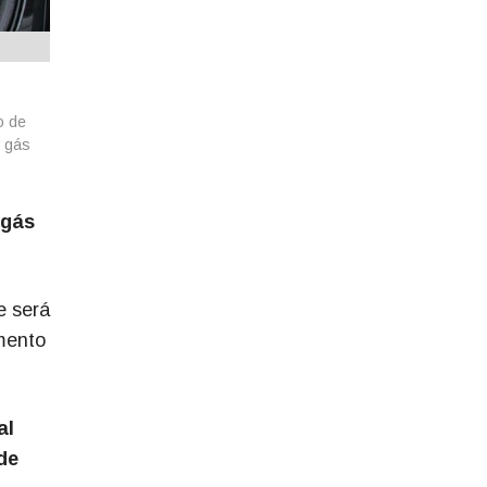
o de
o gás
 gás
e será
mento
al
de