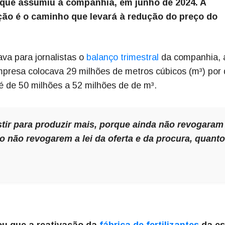
que assumiu à companhia, em junho de 2024. A
ção é o caminho que levará à redução do preço do
ava para jornalistas o
balanço trimestral
da companhia, 
mpresa colocava 29 milhões de metros cúbicos (m³) por 
 de 50 milhões a 52 milhões de de m³.
stir para produzir mais, porque ainda não revogaram
to não revogarem a lei da oferta e da procura, quanto
u que a reativação da
fábrica de fertilizantes
da es