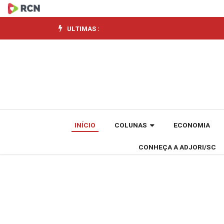
Rio,
Petrobras
ULTIMAS :
e
concessionária
fecham
acordo
INÍCIO
COLUNAS
ECONOMIA
para
CONHEÇA A ADJORI/SC
baixar
preço
do