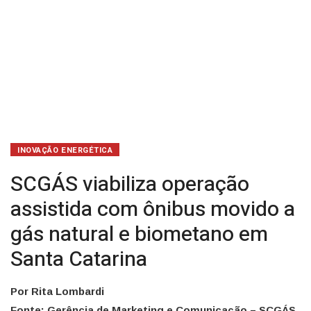
e
biometano
em
Santa
Catarina
INOVAÇÃO ENERGÉTICA
SCGÁS viabiliza operação
assistida com ônibus movido a
gás natural e biometano em
Santa Catarina
Por Rita Lombardi
Fonte: Gerência de Marketing e Comunicação – SCGÁS