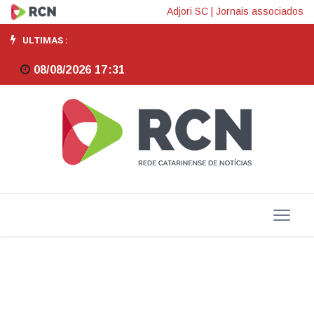
SCGÁS
Adjori SC
|
Jornais associados
viabiliza
ULTIMAS :
operação
08/08/2026 17:31
assistida
com
ônibus
movido
a
gás
natural