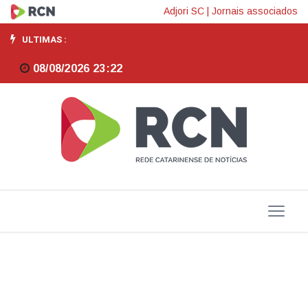
Brasil
Adjori SC
|
Jornais associados
fecha
ULTIMAS :
2025
08/08/2026 23:22
com
aumento
de
5%
no
estoque
de