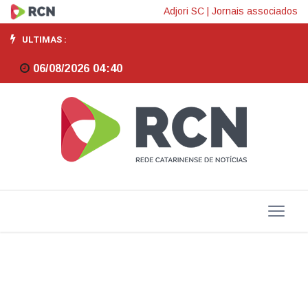
Durigan:
Adjori SC
|
Jornais associados
Brasil
ULTIMAS :
discutirá
06/08/2026 04:40
guerra
e
minerais
em
reuniões
do
Brics