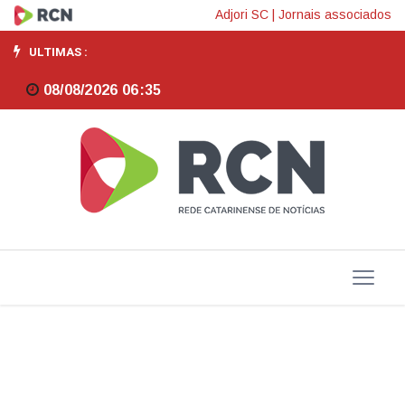
Brasil
Adjori SC
|
Jornais associados
começa
ULTIMAS :
a
08/08/2026 06:35
importar
queijo
mais
barato
após
acordo
MercosulUE