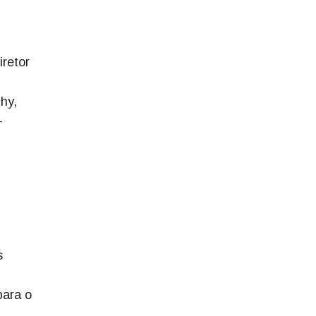
iretor
hy,
-
s
para o