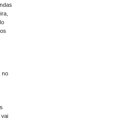
endas
ira,
lo
ros
, no
s
 vai