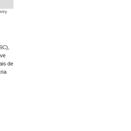
stry
SC),
eve
ais de
ria