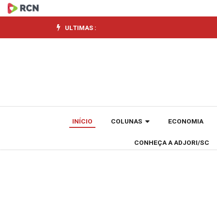
Nos
Estados
ULTIMAS :
Unidos,
FIESC
tem
agendas
INÍCIO
COLUNAS
ECONOMIA
com
CONHEÇA A ADJORI/SC
investidores
e
lideranças