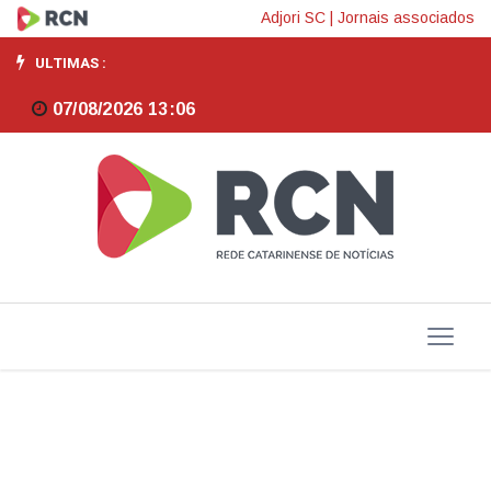
Nova
Adjori SC
|
Jornais associados
lei
ULTIMAS :
define
07/08/2026 13:06
percentual
mínimo
de
cacau
nos
chocolates