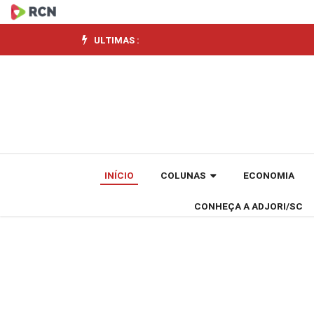
Como
declaro
ULTIMAS :
poupança,
renda
fixa
e
INÍCIO
COLUNAS
ECONOMIA
variável
CONHEÇA A ADJORI/SC
no
Imposto
de