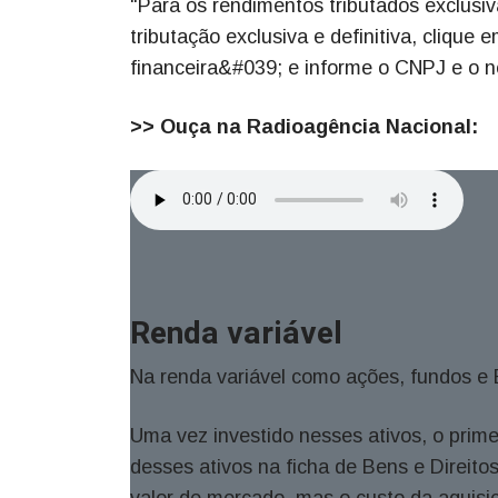
"Para os rendimentos tributados exclusiv
tributação exclusiva e definitiva, cliqu
financeira&#039; e informe o CNPJ e o 
>> Ouça na Radioagência Nacional:
Renda variável
Na renda variável como ações, fundos 
Uma vez investido nesses ativos, o prime
desses ativos na ficha de Bens e Direitos
valor de mercado, mas o custo da aquisiç