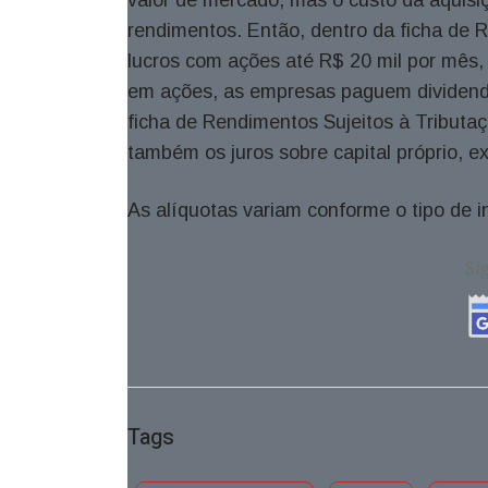
rendimentos. Então, dentro da ficha de R
lucros com ações até R$ 20 mil por mês,
em ações, as empresas paguem dividendos
ficha de Rendimentos Sujeitos à Tributaçã
também os juros sobre capital próprio, 
As alíquotas variam conforme o tipo de 
Si
Tags