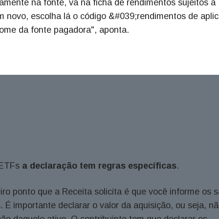
amente na fonte, vá na ficha de rendimentos sujeitos à
e em novo, escolha lá o código &#039;rendimentos de apli
nome da fonte pagadora", aponta.
e ETFs
a declaração tem regras específicas
.
iro ponto que a Receita solicita é que você informe os 
. É importante declarar o valor da aquisição, ou seja, n
ão daquele ativo. O contribuinte tem que declarar os