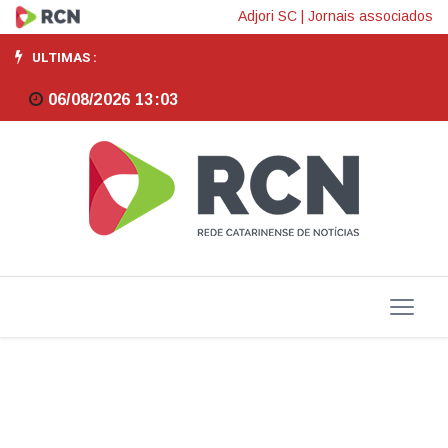
Governo
Adjori SC
|
Jornais associados
Federal
ULTIMAS :
repassou
06/08/2026 13:03
94%
do
Auxílio
Reconstrução
para
o
RS