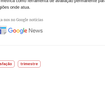
a métrica como ferramenta de avaliação permanente par
giões onde atua.
ga-nos no Google notícias
isfação
trimestre