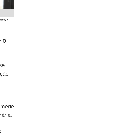
otos:
e o
se
ação
e mede
ária.
o