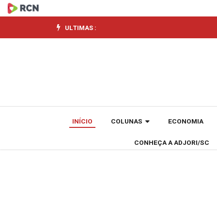
SCGÁS
registra
ULTIMAS :
NPS
de
81%
no
INÍCIO
COLUNAS
ECONOMIA
primeiro
CONHEÇA A ADJORI/SC
trimestre
de
2026