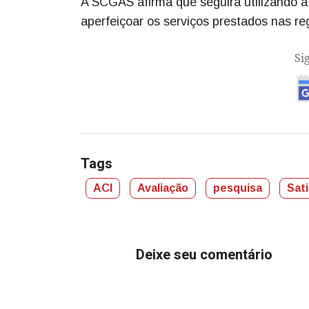
A SCGÁS afirma que seguirá utilizando 
aperfeiçoar os serviços prestados nas re
Si
Tags
ACI
Avaliação
pesquisa
Sat
Deixe seu comentário