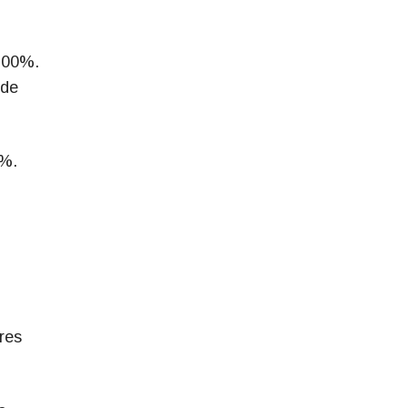
100%.
 de
3%.
res