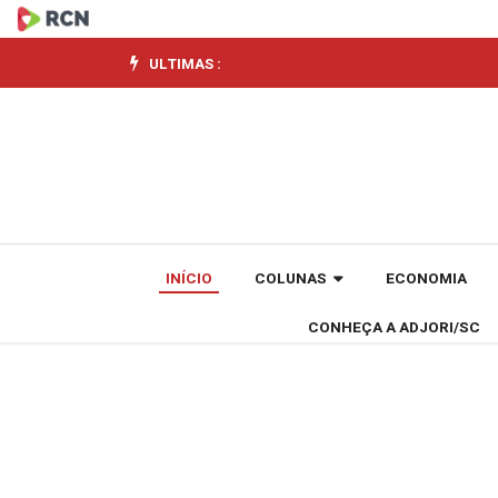
SCGÁS
projeta
ULTIMAS :
investimentos
de
meio
bilhão
INÍCIO
COLUNAS
ECONOMIA
para
CONHEÇA A ADJORI/SC
os
próximos
cinco