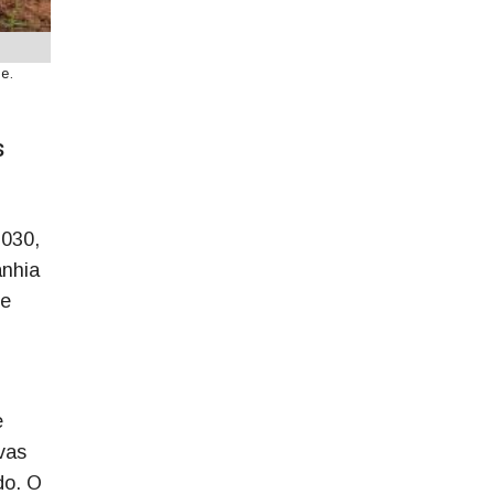
e.
s
2030,
anhia
de
e
vas
do. O