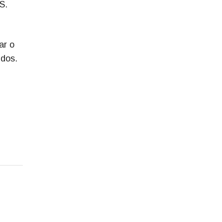
S.
ar o
idos.