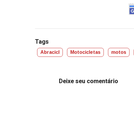
Tags
Abracicl
Motocicletas
motos
Deixe seu comentário