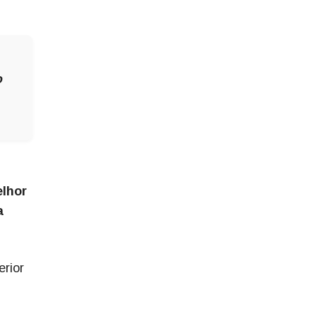
o
elhor
a
erior