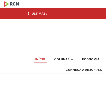
Venda
de
ULTIMAS :
motocicletas
em
2025
é
INÍCIO
COLUNAS
ECONOMIA
a
CONHEÇA A ADJORI/SC
maior
dos
últimos