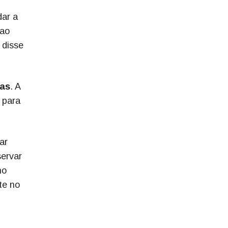
dar a
 ao
 disse
ias
. A
 para
ar
servar
no
te no