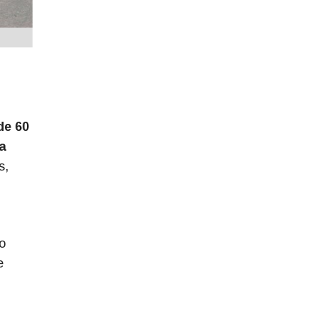
de 60
a
s,
o
e