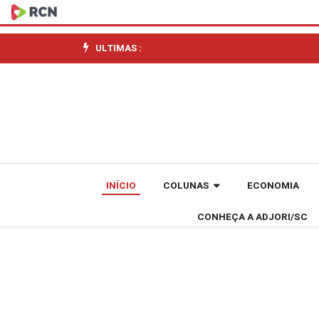
Mais
de
ULTIMAS :
60
países
querem
replicar
INÍCIO
COLUNAS
ECONOMIA
programa
CONHEÇA A ADJORI/SC
Gás
do
Povo,