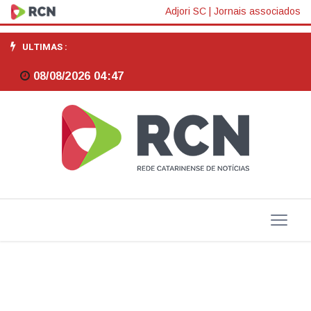
Santa
Adjori SC
|
Jornais associados
Catarina
ULTIMAS :
tem
08/08/2026 04:47
mais
de
10
mil
vagas
de
emprego