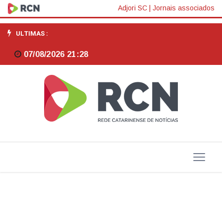
Governo
Adjori SC
|
Jornais associados
lança
ULTIMAS :
pacote
07/08/2026 21:28
de
até
R$
12
bilhões
para
renegociação