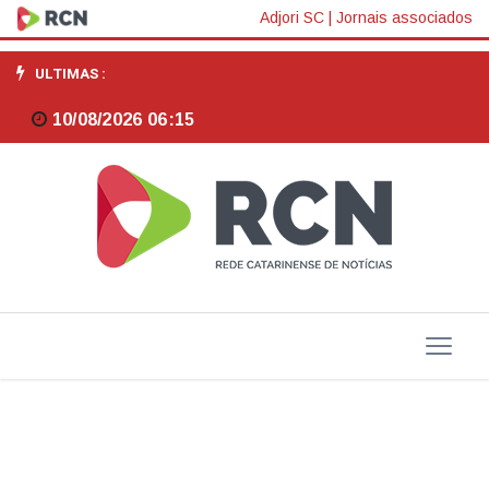
Caixa
Adjori SC
|
Jornais associados
paga
ULTIMAS :
Bolsa
10/08/2026 06:15
Família
a
beneficiários
com
NIS
de
final