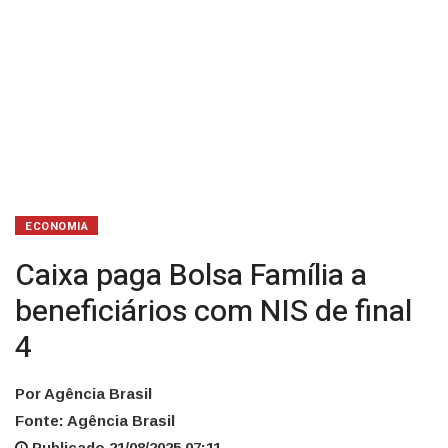
4
ECONOMIA
Caixa paga Bolsa Família a
beneficiários com NIS de final
4
Por Agência Brasil
Fonte: Agência Brasil
Publicado 21/08/2025 07:11