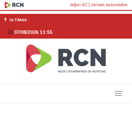
Caixa
Adjori SC
|
Jornais associados
paga
ULTIMAS :
Bolsa
07/08/2026 13:55
Família
a
beneficiários
com
NIS
de
final