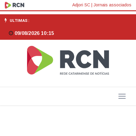
Renan
Adjori SC
|
Jornais associados
espera
ULTIMAS :
que
09/08/2026 10:15
2025
seja
o
mais
exitoso
da
história