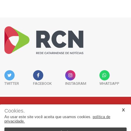
TWITTER
FACEBOOK
INSTAGRAM
WHATSAPP
Cookies.
Rua Adolfo Melo, 38 - Sala 902 - Centro | Florianópolis-SC | CEP:
Ao usar este site você aceita que usamos cookies.
política de
88015-090
privacidade.
(48) 3298-7979 | jornalismo@adjorisc.com.br