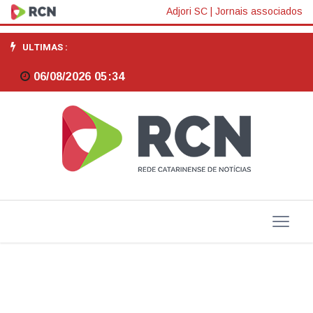
Faturamento
Adjori SC
|
Jornais associados
da
ULTIMAS :
Indústria
06/08/2026 05:34
de
alimentos
cresce
10%
em
2024