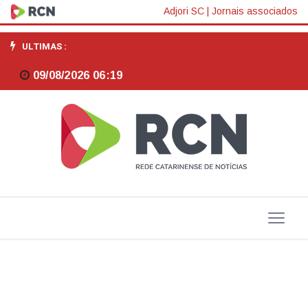
Petrobras
Adjori SC
|
Jornais associados
assina
ULTIMAS :
contrato
09/08/2026 06:19
de
venda
de
petróleo
com
estatal
indiana