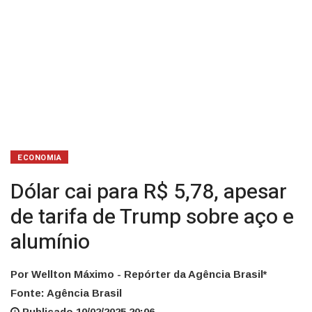
sobre
aço
e
alumínio
ECONOMIA
Dólar cai para R$ 5,78, apesar
de tarifa de Trump sobre aço e
alumínio
Por Wellton Máximo - Repórter da Agência Brasil*
Fonte: Agência Brasil
Publicado 10/02/2025 20:06