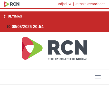
Dólar
Adjori SC
|
Jornais associados
cai
ULTIMAS :
para
08/08/2026 20:54
R$
5,78,
apesar
de
tarifa
de
Trump