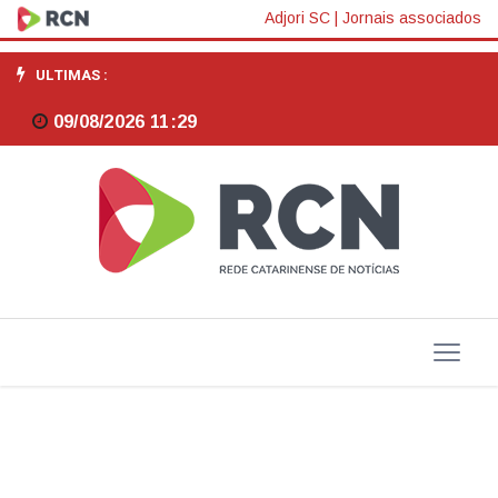
Faturamento
Adjori SC
|
Jornais associados
do
ULTIMAS :
setor
09/08/2026 11:29
mineral
cresceu
9,1%
em
2024