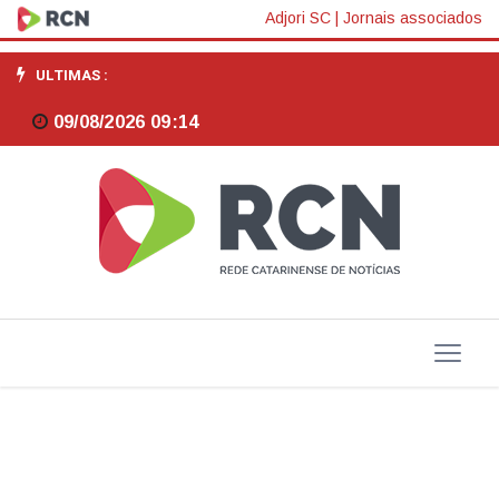
Processo
Adjori SC
|
Jornais associados
de
ULTIMAS :
desindustrialização
09/08/2026 09:14
está
sendo
revertido,
diz
Cappelli