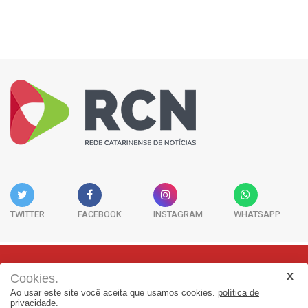
TWITTER
FACEBOOK
INSTAGRAM
WHATSAPP
Cookies.
Rua Adolfo Melo, 38 - Sala 902 - Centro | Florianópolis-SC | CEP:
Ao usar este site você aceita que usamos cookies.
política de
88015-090
privacidade.
(48) 3298-7979 | jornalismo@adjorisc.com.br