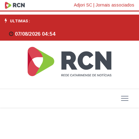
Gás
Adjori SC
|
Jornais associados
de
ULTIMAS :
cozinha
07/08/2026 04:54
fica
mais
barato
neste
sábado
com
ICMS