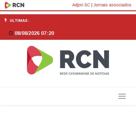
Petrobras
Adjori SC
|
Jornais associados
reajusta
ULTIMAS :
preço
08/08/2026 07:20
do
diesel
em
R$
0,22
às
distribuidoras