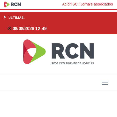
Dólar
Adjori SC
|
Jornais associados
tem
ULTIMAS :
nova
08/08/2026 12:49
queda
e
bolsa
sobe
2,82%,
o
maior