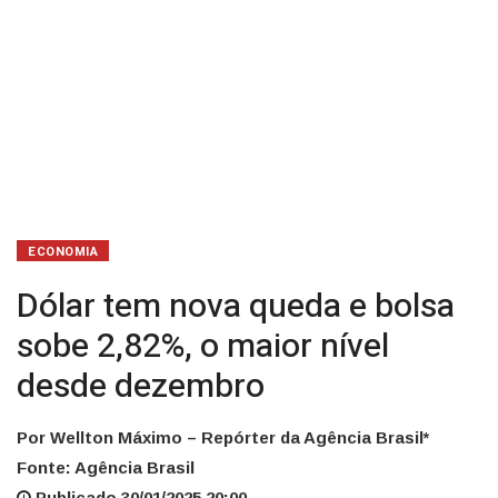
nível
desde
dezembro
ECONOMIA
Dólar tem nova queda e bolsa
sobe 2,82%, o maior nível
desde dezembro
Por Wellton Máximo – Repórter da Agência Brasil*
Fonte: Agência Brasil
Publicado 30/01/2025 20:00