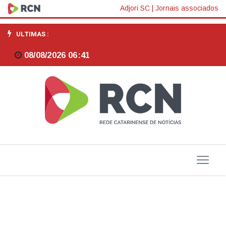
Novo
Adjori SC
|
Jornais associados
aumento
ULTIMAS :
da
08/08/2026 06:41
Selic
é
consequência
da
longa
cultura
de