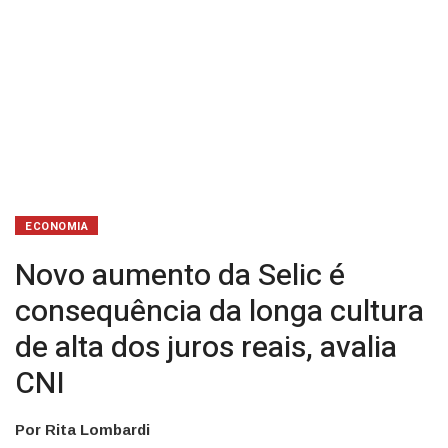
alta
dos
juros
reais,
avalia
CNI
ECONOMIA
Novo aumento da Selic é
consequência da longa cultura
de alta dos juros reais, avalia
CNI
Por Rita Lombardi