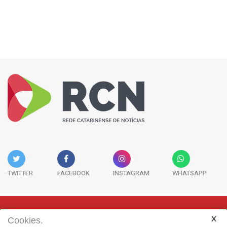
TWITTER
FACEBOOK
INSTAGRAM
WHATSAPP
Cookies.
Rua Adolfo Melo, 38 - Sala 902 - Centro | Florianópolis-SC | CEP: