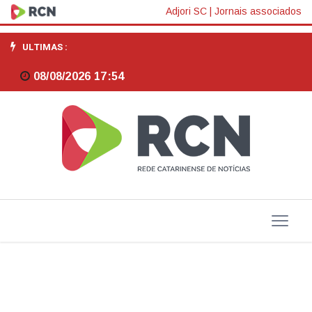
Economia
Adjori SC
|
Jornais associados
de
ULTIMAS :
Santa
08/08/2026 17:54
Catarina
é
a
que
mais
cresce
entre