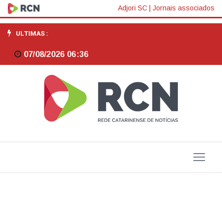
Sessenta
Adjori SC
|
Jornais associados
e
ULTIMAS :
seis
07/08/2026 06:36
bets
têm
funcionamento
liberado;
confira
lista