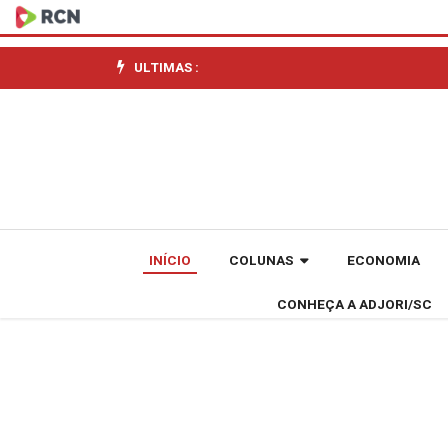
Bandeira
tarifária
ULTIMAS :
de
janeiro
se
mantém
INÍCIO
COLUNAS
ECONOMIA
verde,
CONHEÇA A ADJORI/SC
sem
cobrança
extra