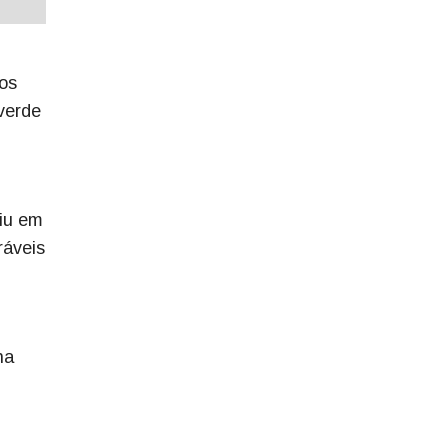
os
 verde
tiu em
ráveis
na