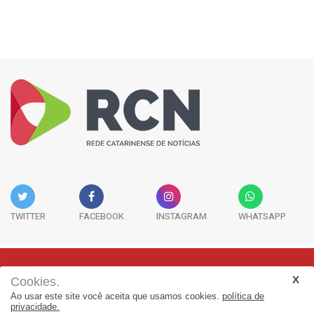
TWITTER
FACEBOOK
INSTAGRAM
WHATSAPP
Cookies.
Rua Adolfo Melo, 38 - Sala 902 - Centro | Florianópolis-SC | CEP:
Ao usar este site você aceita que usamos cookies.
política de
88015-090
privacidade.
(48) 3298-7979 | jornalismo@adjorisc.com.br