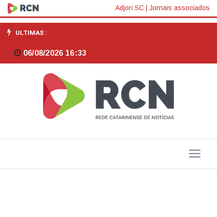
Maioria
Adjori SC
|
Jornais associados
dos
ULTIMAS :
trabalhadores
06/08/2026 16:33
leva
marmita
para
o
trabalho,
diz
estudo