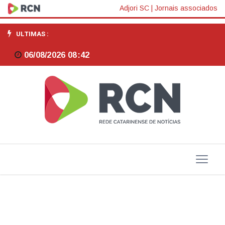
Receita
Adjori SC
|
Jornais associados
paga
ULTIMAS :
nesta
06/08/2026 08:42
quinta
lote
da
malha
fina
do
Imposto