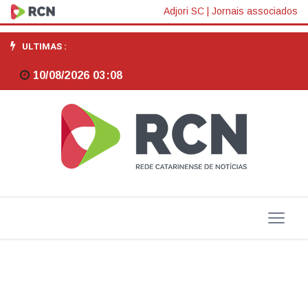
Abimaq:
Adjori SC
|
Jornais associados
receita
ULTIMAS :
líquida
10/08/2026 03:08
do
setor
de
máquinas
cai
12,7%
em