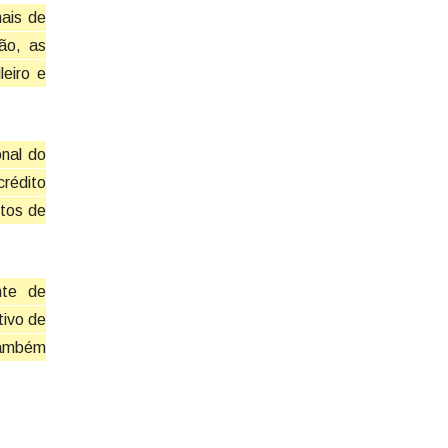
nais de
ão, as
leiro e
onal do
rédito
ntos de
nte de
tivo de
 também