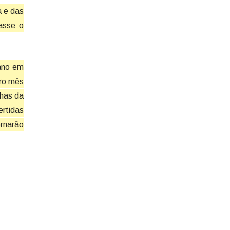
a e das
tasse o
 ano em
iro mês
nhas da
ertidas
rnarão