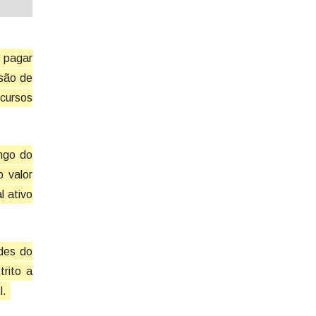
e pagar
ssão de
ecursos
ngo do
 valor
l ativo
des do
trito a
l.