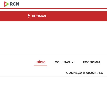
Entenda
as
ULTIMAS :
novas
regras
de
financiamento
INÍCIO
COLUNAS
ECONOMIA
imobiliário
CONHEÇA A ADJORI/SC
da
Caixa