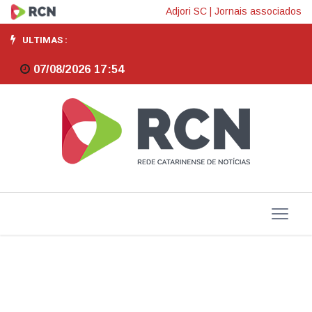
Prêmio
Adjori SC
|
Jornais associados
Destaque
ULTIMAS :
Acors
07/08/2026 17:54
Reconhecimento
às
ações
em
prol
da
segurança