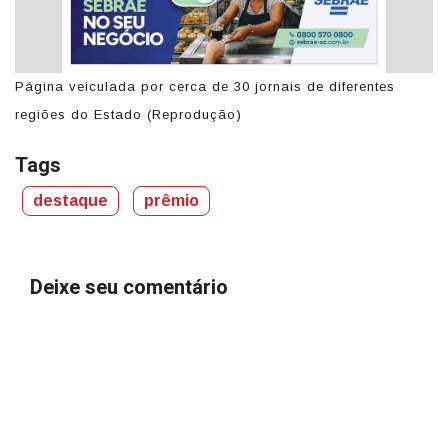
Página veiculada por cerca de 30 jornais de diferentes
Pá
regiões do Estado (Reprodução)
r
Tags
destaque
prêmio
Deixe seu comentário