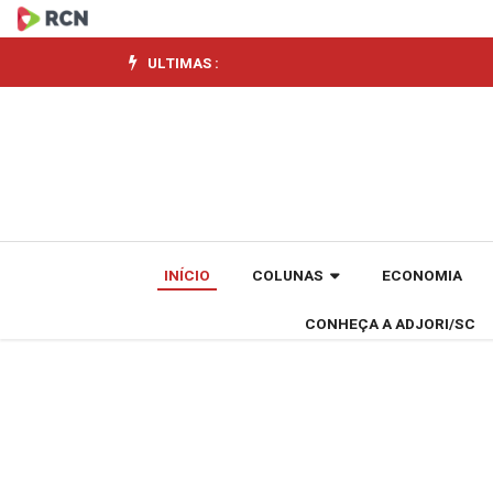
Cuidar
de
ULTIMAS :
quem
cuida
não
pode
INÍCIO
COLUNAS
ECONOMIA
ser
CONHEÇA A ADJORI/SC
discurso
de
ocasião,