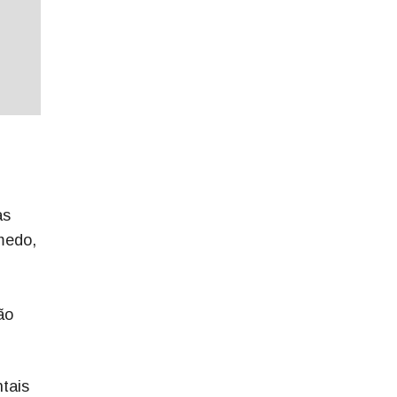
as
medo,
ão
tais