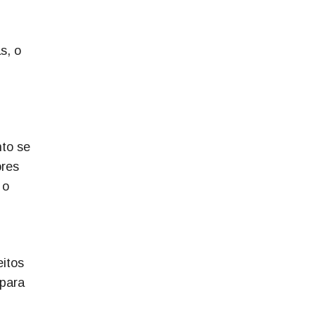
s, o
nto se
ores
 o
eitos
 para