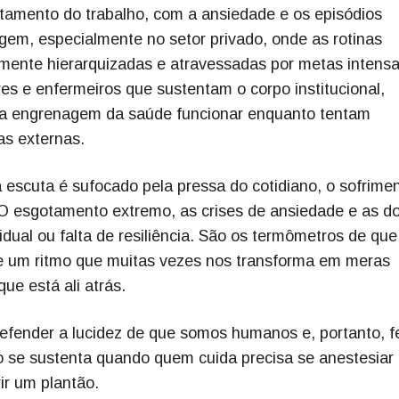
stamento do trabalho, com a ansiedade e os episódios
gem, especialmente no setor privado, onde as rotinas
damente hierarquizadas e atravessadas por metas intensa
res e enfermeiros que sustentam o corpo institucional,
r a engrenagem da saúde funcionar enquanto tentam
as externas.
 escuta é sufocado pela pressa do cotidiano, o sofrime
a. O esgotamento extremo, as crises de ansiedade e as d
idual ou falta de resiliência. São os termômetros de que
de um ritmo que muitas vezes nos transforma em meras
ue está ali atrás.
efender a lucidez de que somos humanos e, portanto, f
ão se sustenta quando quem cuida precisa se anestesiar
ir um plantão.