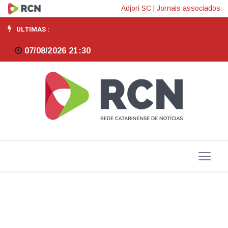
Agroecologia
Adjori SC
|
Jornais associados
em
ULTIMAS :
SC:
07/08/2026 21:30
o
papel
estratégico
do
Tribunal
de
Contas,