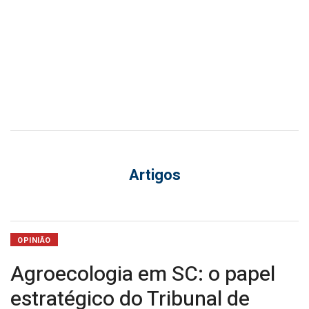
por
Sabrina
Nunes
Iocken
–
Conselheira
substituta
Artigos
no
TCE/SC
OPINIÃO
Agroecologia em SC: o papel
estratégico do Tribunal de