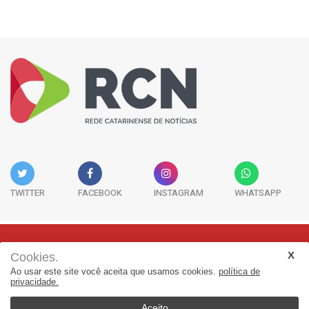
TWITTER
FACEBOOK
INSTAGRAM
WHATSAPP
Cookies.
Rua Adolfo Melo, 38 - Sala 902 - Centro | Florianópolis-SC | CEP:
Ao usar este site você aceita que usamos cookies.
política de
88015-090
privacidade.
(48) 3298-7979 | jornalismo@adjorisc.com.br
Aceito