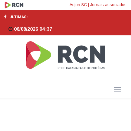
Cooperativismo,
Adjori SC
|
Jornais associados
eleições
ULTIMAS :
e
06/08/2026 04:37
participação,
por
Vanir
Zanatta