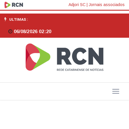
Brasil
Adjori SC
|
Jornais associados
é
ULTIMAS :
vitrine
06/08/2026 02:20
de
excelência
nos
concursos
internacionais
de
cerveja,