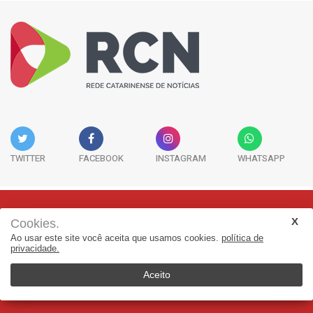
TWITTER
FACEBOOK
INSTAGRAM
WHATSAPP
Cookies.
Rua Adolfo Melo, 38 - Sala 902 - Centro | Florianópolis-SC | CEP:
Ao usar este site você aceita que usamos cookies.
política de
88015-090
privacidade.
(48) 3298-7979 | jornalismo@adjorisc.com.br
Aceito
© 2025, Rede Catarinense de Noticias - RCN. Todos os direitos
reservados